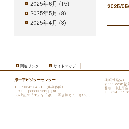
2025年6月
(15)
2025/05
2025年5月
(8)
2025年4月
(3)
関連リンク
サイトマップ
浄土平ビジターセンター
(郵送連絡先)
〒960-2262
TEL：0242-64-2105(冬期休館）
吾妻・浄土平自
E-mail：jododaira★npfj.or.jp
TEL 024-591-3
（※上記の「★」を「@」に置き換えて下さい。）