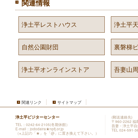
関連情報
浄土平レストハウス
浄土平
自然公園財団
裏磐梯
浄土平オンラインストア
吾妻山
関連リンク
サイトマップ
浄土平ビジターセンター
(郵送連絡先)
〒960-2262
TEL：0242-64-2105(冬期休館）
吾妻・浄土平自
E-mail：jododaira★npfj.or.jp
TEL 024-591-3
（※上記の「★」を「@」に置き換えて下さい。）