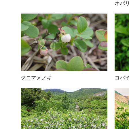
ネバ
クロマメノキ
コバ