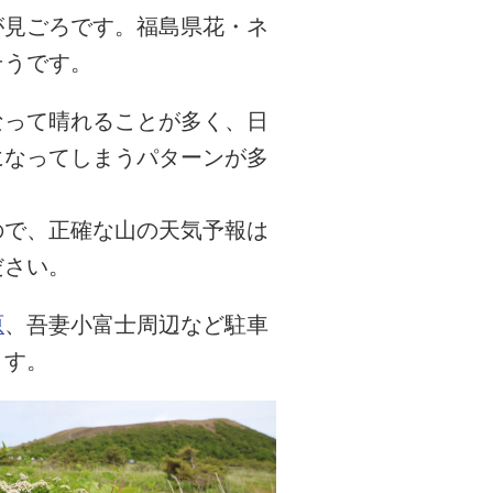
が見ごろです。福島県花・ネ
そうです。
なって晴れることが多く、日
になってしまうパターンが多
ので、正確な山の天気予報は
ださい。
原
、吾妻小富士周辺など駐車
ます。