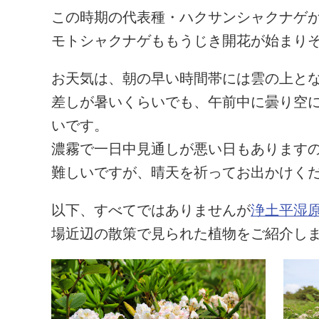
この時期の代表種・ハクサンシャクナゲ
モトシャクナゲももうじき開花が始まり
お天気は、朝の早い時間帯には雲の上と
差しが暑いくらいでも、午前中に曇り空
いです。
濃霧で一日中見通しが悪い日もあります
難しいですが、晴天を祈ってお出かけく
以下、すべてではありませんが
浄土平湿
場近辺の散策で見られた植物をご紹介し