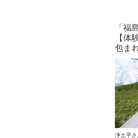
「福
【体験
包ま
浄土平さ