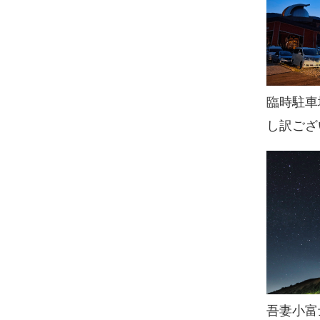
臨時駐
し訳ござ
吾妻小