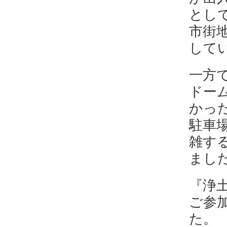
とし
市街
して
一方
ドー
かっ
駐車
雑す
まし
『浄
ご参
た。