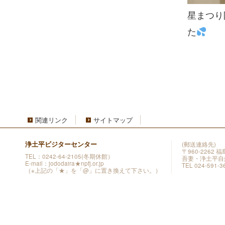
星まつり
た
関連リンク
サイトマップ
浄土平ビジターセンター
(郵送連絡先)
〒960-2262
TEL：0242-64-2105(冬期休館）
吾妻・浄土平自
E-mail：jododaira★npfj.or.jp
TEL 024-591-3
（※上記の「★」を「@」に置き換えて下さい。）