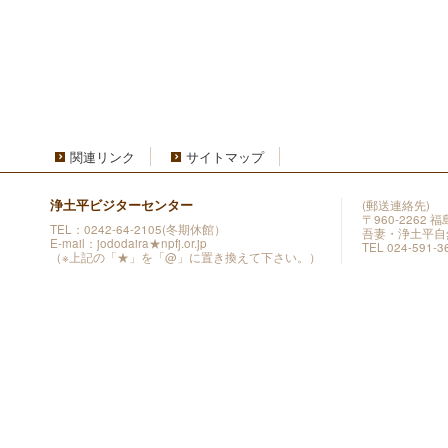
関連リンク
サイトマップ
浄土平ビジターセンター
(郵送連絡先)
〒960-2262
TEL：0242-64-2105(冬期休館）
吾妻・浄土平自
E-mail：jododaira★npfj.or.jp
TEL 024-591-3
（※上記の「★」を「@」に置き換えて下さい。）