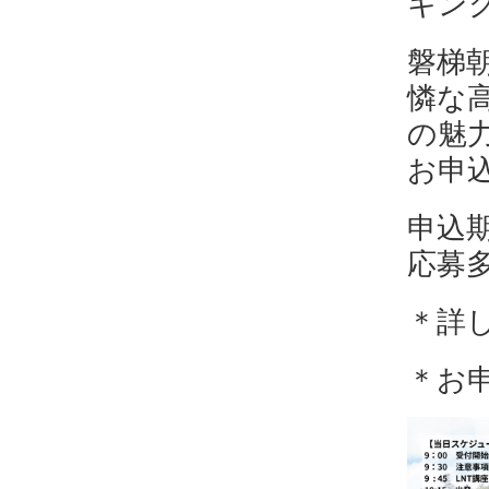
キン
磐梯
憐な
の魅
お申
申込期
応募
＊詳
＊お