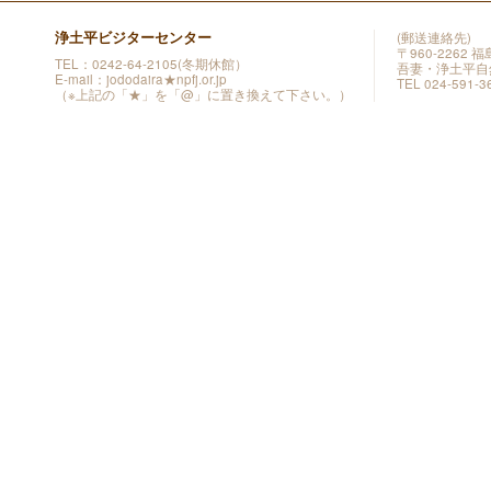
浄土平ビジターセンター
(郵送連絡先)
〒960-2262
TEL：0242-64-2105(冬期休館）
吾妻・浄土平自
E-mail：jododaira★npfj.or.jp
TEL 024-591-3
（※上記の「★」を「@」に置き換えて下さい。）