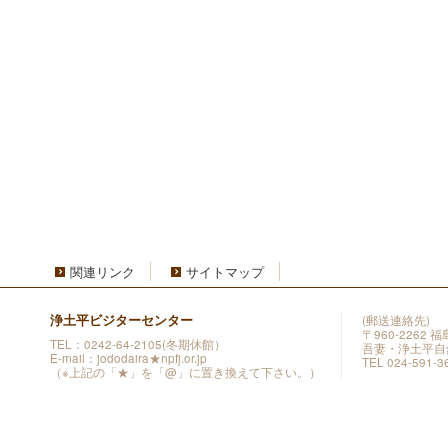
関連リンク
サイトマップ
浄土平ビジターセンター
(郵送連絡先)
〒960-2262
TEL：0242-64-2105(冬期休館）
吾妻・浄土平自
E-mail：jododaira★npfj.or.jp
TEL 024-591-3
（※上記の「★」を「@」に置き換えて下さい。）