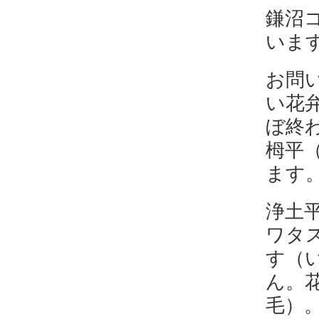
鎌沼
いま
お問
い花
ぼ終
栂平
ます
浄土
ワタ
す（
ん。
毛）