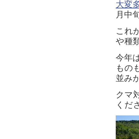
大変
月中
これ
や種
今年
もの
並み
クマ
くだ