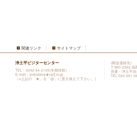
関連リンク
サイトマップ
浄土平ビジターセンター
(郵送連絡先)
〒960-2262
TEL：0242-64-2105(冬期休館）
吾妻・浄土平自
E-mail：jododaira★npfj.or.jp
TEL 024-591-3
（※上記の「★」を「@」に置き換えて下さい。）