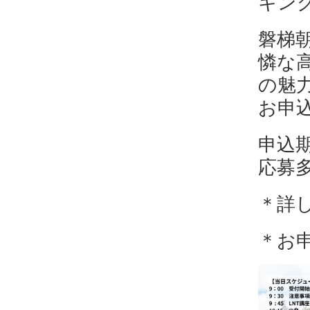
キン
磐梯
憐な
の魅
お申
申込期
応募
＊詳
＊お