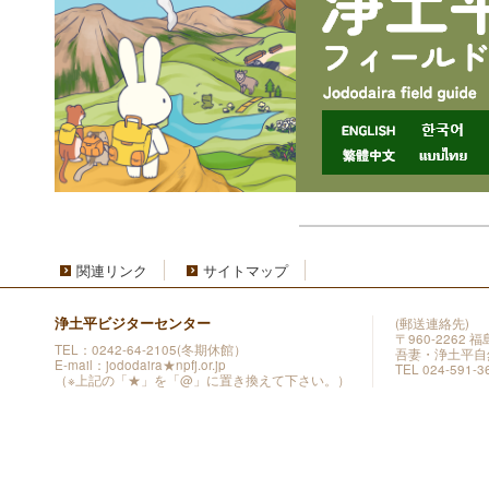
関連リンク
サイトマップ
浄土平ビジターセンター
(郵送連絡先)
〒960-2262
TEL：0242-64-2105(冬期休館）
吾妻・浄土平自
E-mail：jododaira★npfj.or.jp
TEL 024-591-3
（※上記の「★」を「@」に置き換えて下さい。）