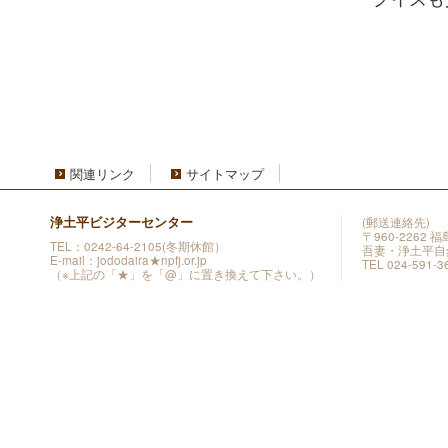
関連リンク
サイトマップ
浄土平ビジターセンター
(郵送連絡先)
〒960-2262
TEL：0242-64-2105(冬期休館）
吾妻・浄土平自
E-mail：jododaira★npfj.or.jp
TEL 024-591-3
（※上記の「★」を「@」に置き換えて下さい。）