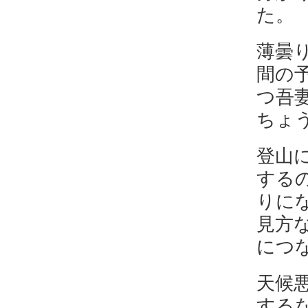
た。
薄曇
間の
つ吾
ちょ
登山
する
りに
見方
につ
天候
する